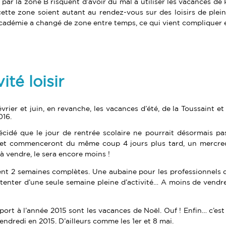
 par la zone B risquent d’avoir du mal à utiliser les vacances d
tte zone soient autant au rendez-vous sur des loisirs de plein ai
’académie a changé de zone entre temps, ce qui vient compliquer 
ité loisir
évrier et juin, en revanche, les vacances d’été, de la Toussaint 
016.
idé que le jour de rentrée scolaire ne pourrait désormais pas 
 et commenceront du même coup 4 jours plus tard, un mercredi (
u à vendre, le sera encore moins !
ent 2 semaines complètes. Une aubaine pour les professionnels du
tenter d’une seule semaine pleine d’activité… A moins de vendre 
rt à l’année 2015 sont les vacances de Noël. Ouf ! Enfin… c’est 
dredi en 2015. D’ailleurs comme les 1er et 8 mai.