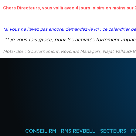
Chers Directeurs, vous voilà avec 4 jours loisirs en moins sur 
*si vous ne l’avez pas encore, demandez-le ici ; ce calendrier pe
** je vous fais grâce, pour les activités fortement impac
Mots-clés : Gouvernement, Revenue Managers, Najat Vallaud-Be
CONSEIL RM
RMS REVBELL
SECTEURS
F