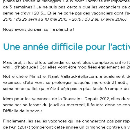
plains les Revenue Managers. Ceux dont l’activité est impactée
de 3 semaines ! Je ne suis pas certain que les vacanciers de ce
semaine d’avril 2015… Et je ne parle pas des vacanciers dont l
2015 : du 25 avril au 10 mai 2015 – 2016 : du 2 au 17 avril 2016)
Nous avons du pain sur la planche !
Une année difficile pour l’activ
Mais bref, si les effets calendaires sont plus complexes entre f
vrai… d’habitude ! Car elles vont être modifiées également en 2
Notre chère Ministre, Najat Vallaud-Belkacem, a également déc
vacances d’été vont se prolonger jusqu’au mercredi 31 août,
semaine de juillet qui n’était déjà pas la plus facile à remplir o
Idem pour les vacances de la Toussaint. Depuis 2012, elles dur
semaines se feront du jeudi au mercredi, il faudra donc se con
Difficile de le savoir.
Finalement, les seules vacances qui ne changeront pas par rappo
de l’An (2017) tomberont cette année un dimanche contre un ven