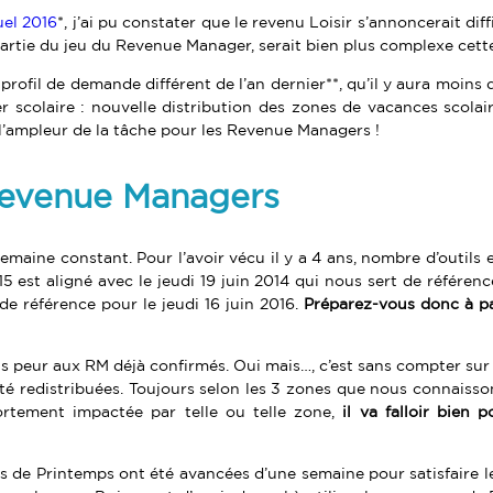
uel 2016
*, j’ai pu constater que le revenu Loisir s’annoncerait di
t partie du jeu du Revenue Manager, serait bien plus complexe cett
rofil de demande différent de l’an dernier**, qu’il y aura moins d
ier scolaire : nouvelle distribution des zones de vacances scola
 l’ampleur de la tâche pour les Revenue Managers !
 Revenue Managers
semaine constant. Pour l’avoir vécu il y a 4 ans, nombre d’outils
15 est aligné avec le jeudi 19 juin 2014 qui nous sert de référenc
 de référence pour le jeudi 16 juin 2016.
Préparez-vous donc à pa
plus peur aux RM déjà confirmés. Oui mais…, c’est sans compter su
té redistribuées. Toujours selon les 3 zones que nous connaissons
fortement impactée par telle ou telle zone,
il va falloir bien 
s de Printemps ont été avancées d’une semaine pour satisfaire le