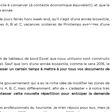
fficile à conserver (à contexte économique équivalent), et que le
e année.
e jours fériés hors week-end, qu’il s’agit d’une année bissextile,
ires A, B et C, vacances scolaires de Printemps avancées d’une
 et de tableaux de bord Excel que nous utilisons sont construits
e). Sauf que lors d’une année bissextile, comme le sera 2016, le
sser un certain temps à mettre à jour tous vos documents de
r le gouvernement qui a eu la riche idée de modifier les zones de
 A, B, C, mais différemment, afin de « s’adapter » à notre très
potasser cette nouvelle répartition pour anticiper la demande
s professionnels du tourisme. Je m’en réjouis pour eux, mais je