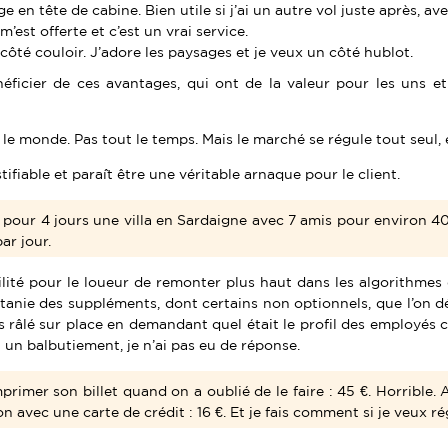
ge en tête de cabine. Bien utile si j’ai un autre vol juste après, 
est offerte et c’est un vrai service.
e côté couloir. J’adore les paysages et je veux un côté hublot.
éficier de ces avantages, qui ont de la valeur pour les uns et
le monde. Pas tout le temps. Mais le marché se régule tout seul, et s
tifiable et paraît être une véritable arnaque pour le client.
our 4 jours une villa en Sardaigne avec 7 amis pour environ 400 
par jour.
bilité pour le loueur de remonter plus haut dans les algorithmes 
litanie des suppléments, dont certains non optionnels, que l’on dé
rs râlé sur place en demandant quel était le profil des employés
 un balbutiement, je n’ai pas eu de réponse.
rimer son billet quand on a oublié de le faire : 45 €. Horrible
ion avec une carte de crédit : 16 €. Et je fais comment si je veux 