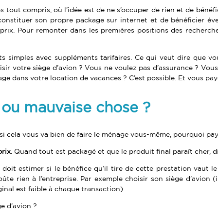
s tout compris, où l’idée est de ne s’occuper de rien et de bénéfi
e constituer son propre package sur internet et de bénéficier év
 prix. Pour remonter dans les premières positions des recherche
s simples avec suppléments tarifaires. Ce qui veut dire que vo
isir votre siège d’avion ? Vous ne voulez pas d’assurance ? Vou
age dans votre location de vacances ? C’est possible. Et vous p
 ou mauvaise chose ?
 si cela vous va bien de faire le ménage vous-même, pourquoi pay
prix
. Quand tout est packagé et que le produit final paraît cher, di
t doit estimer si le bénéfice qu’il tire de cette prestation vaut l
coûte rien à l’entreprise. Par exemple choisir son siège d’avion 
nal est faible à chaque transaction).
e d’avion ?