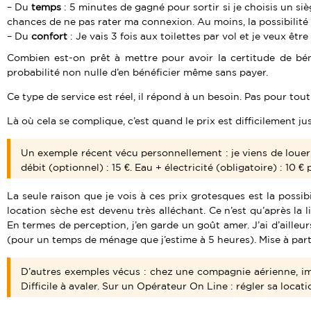
Du
temps
: 5 minutes de gagné pour sortir si je choisis un siè
chances de ne pas rater ma connexion. Au moins, la possibilité m’
Du
confort
: Je vais 3 fois aux toilettes par vol et je veux êtr
Combien est-on prêt à mettre pour avoir la certitude de bén
probabilité non nulle d’en bénéficier même sans payer.
Ce type de service est réel, il répond à un besoin. Pas pour tout 
Là où cela se complique, c’est quand le prix est difficilement jus
Un exemple récent vécu personnellement : je viens de louer p
débit (optionnel) : 15 €. Eau + électricité (obligatoire) : 10 € 
La seule raison que je vois à ces prix grotesques est la possi
location sèche est devenu très alléchant. Ce n’est qu’après la 
En termes de perception, j’en garde un goût amer. J’ai d’ailleu
(pour un temps de ménage que j’estime à 5 heures). Mise à part
D’autres exemples vécus : chez une compagnie aérienne, imp
Difficile à avaler. Sur un Opérateur On Line : régler sa locat